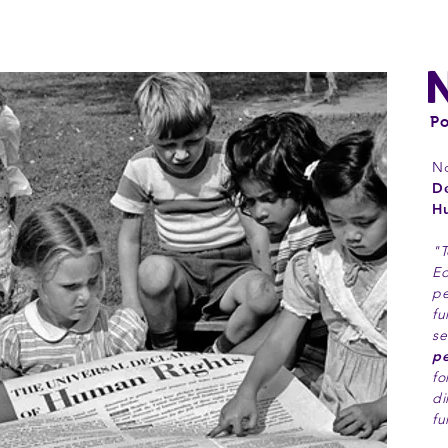
Po
No
De
H
"T
Ed
pe
fu
se
p
fo
di
fu