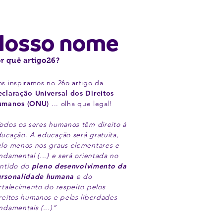
Nosso nome
r quê artigo26?
s inspiramos no 26o artigo da
claração Universal dos Direitos
umanos (ONU)
... olha que legal!
odos os seres humanos têm direito à
ucação. A educação será gratuita,
lo menos nos graus elementares e
ndamental (...) e será orientada no
ntido do
pleno desenvolvimento
da
ersonalidade humana
e do
rtalecimento do respeito pelos
reitos humanos e pelas liberdades
ndamentais (...)”