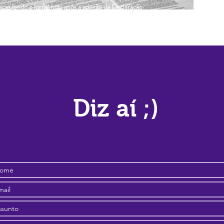
as lendo o jornal logo após a adoção da Declaração
Diz aí ;)