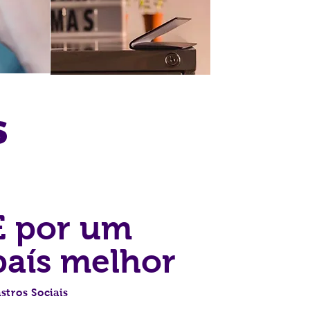
s
E por um
país melhor
stros Sociais