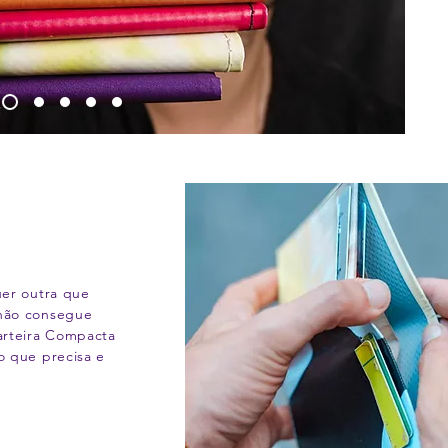
uer outra que
 não consegue
arteira Compacta
o que precisa e