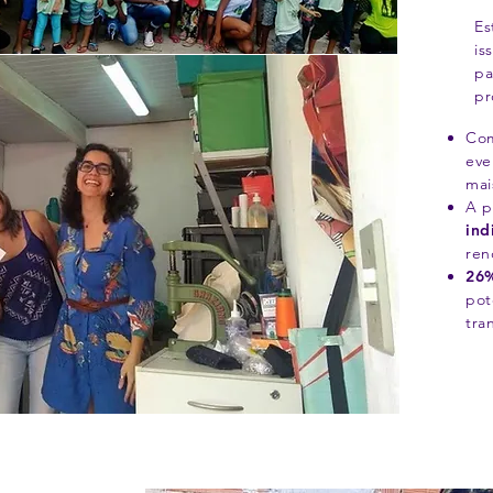
Es
is
pa
pr
Co
eve
mai
A p
ind
ren
26%
pot
tra