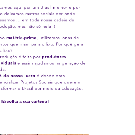
tamos aqui por um Brasil melhor e por
so deixamos rastros sociais por onde
ssamos ... em toda nossa cadeia de
odução, mas não só nela ;)
mo
matéria-prima
, utilizamos lonas de
ntos que iriam para o lixo. Por quê gerar
s lixo?
rodução é feita por
produtores
ividuais
e assim ajudamos na geração de
da.
 do nosso lucro
é doado para
encializar Projetos Sociais que querem
nsformar o Brasil por meio da Educação.
[Escolha a sua carteira]