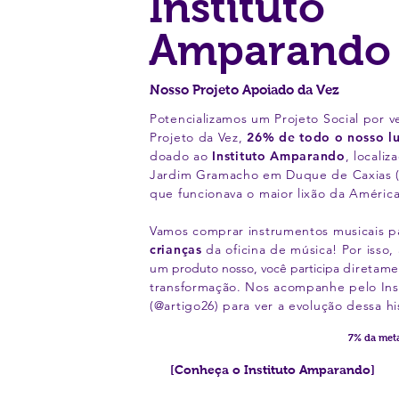
Instituto
Amparando
Nosso Projeto Apoiado da Vez
Potencializamos um Projeto Social por v
Projeto da Vez,
26% de todo o nosso l
doado ao
Instituto Amparando
,
localiz
Jardim Gramacho em Duque de Caxias (R
que funcionava o maior lixão da América
Vamos comprar instrumentos musicais p
crianças
da oficina de música! Por isso, 
um
produto nosso, você participa
diretame
transformação. Nos acompanhe pelo In
(@artigo26) para ver a evolução dessa hi
7% da met
[Conheça o Instituto Amparando]