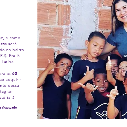
ez, e como
ucro
será
ado no bairro
J). Era lá
 Latina.
ara as
60
ao adquirir
nte dessa
stagram
stória ;)
a alcançado